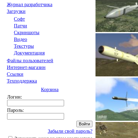
Журнал разработчика
Загрузки
Софт
Патчи
Скриншоты
Видео
Текстуры
Документация
Файлы пользователей
Интернет-магазин
Ссылки
Техподдержка
Корзина
Логин:
Пароль:
Забыли свой пароль?